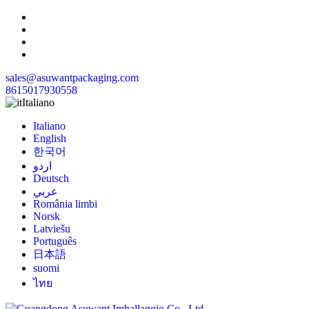
sales@asuwantpackaging.com
8615017930558
Italiano
Italiano
English
한국어
اردو
Deutsch
عربي
România limbi
Norsk
Latviešu
Português
日本語
suomi
ไทย